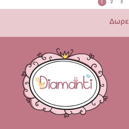
1
2
3
Δωρε