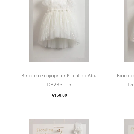
Βαπτιστικό φόρεμα Piccolino Abia
Βαπτιστ
DR23S115
Iv
€
158,00
Επιλογή