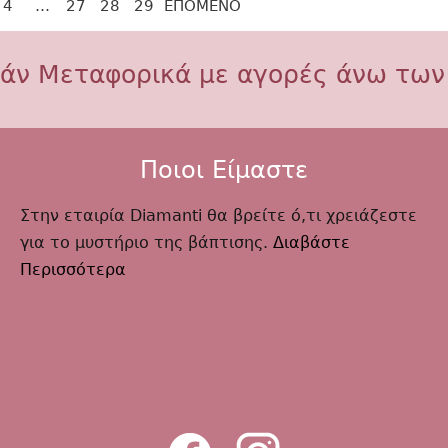
4
…
27
28
29
ΕΠΌΜΕΝΟ
άν Μεταφορικά με αγορές άνω των
Ποιοι Είμαστε
Στην εταιρία Diamanti θα βρείτε ό,τι χρειάζεστε
για το μυστήριο της βάπτισης.
Διαβάστε
Περισσότερα