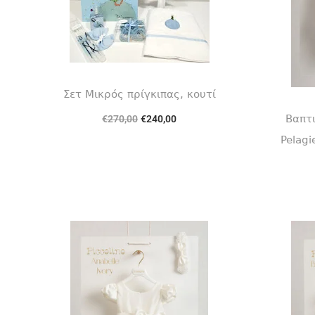
Σετ Μικρός πρίγκιπας, κουτί
Βαπτι
€
270,00
€
240,00
Προσθήκη στο καλάθι
Pelag