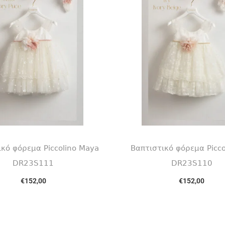
ικό φόρεμα Piccolino Maya
Βαπτιστικό φόρεμα Picco
DR23S111
DR23S110
€
152,00
€
152,00
Επιλογή
Επιλογή