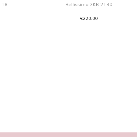
2118
Bellissimo ΣΚΒ 2130
€
220,00
αλάθι
Προσθήκη στο καλάθι