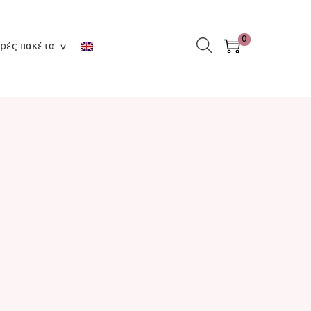
0
ρές πακέτα