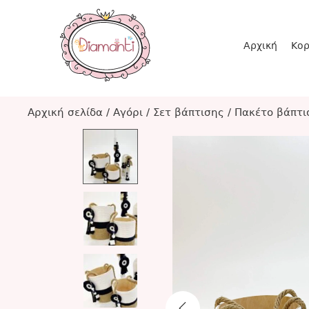
Αρχική
Κορ
Αρχική σελίδα
/
Αγόρι
/
Σετ βάπτισης
/
Πακέτο βάπτι