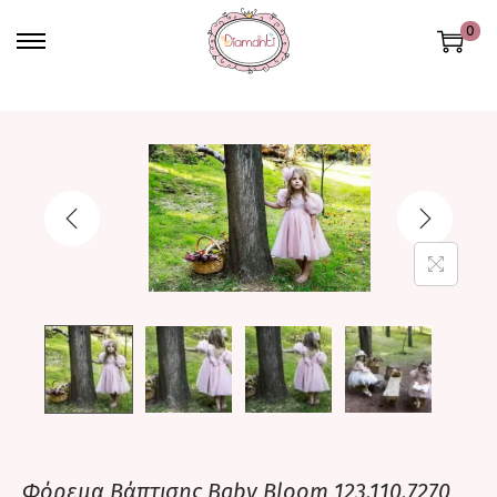
0
Φόρεμα Βάπτισης Βaby Bloom 123.110.7270