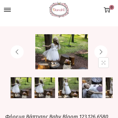
0
Φόρεμα Βάπτισης Βaby Bloom 123.126.6580