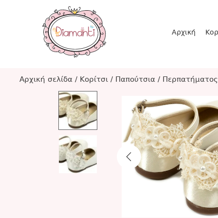
Αρχική
Κορ
Αρχική σελίδα
/
Κορίτσι
/
Παπούτσια
/
Περπατήματος