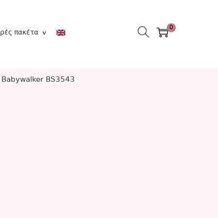
0
ρές πακέτα
α Babywalker BS3543