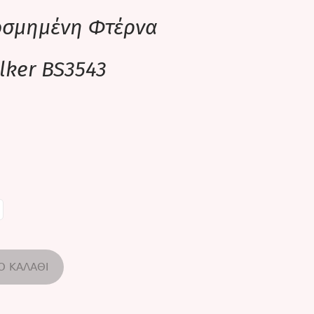
κοσμημένη Φτέρνα
lker BS3543
Ο ΚΑΛΆΘΙ