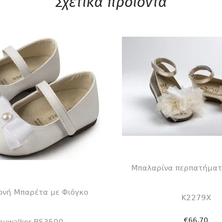
Σχετικά προϊόντα
Μπαλαρίνα περπατήματ
ονή Μπαρέτα με Φιόγκο
Κ2279Χ
€
66,70
bywalker BS3500