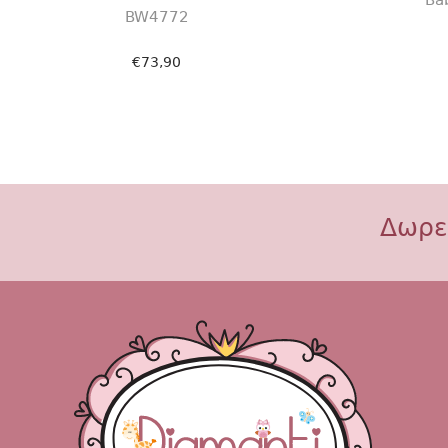
BW4772
€
73,90
Επιλογή
Δωρε