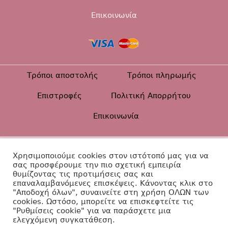
Επικοινωνία
Τρόποι αποστολής
Τρόποι πληρωμής
Επιστροφές
Πολιτική Απορρήτου
Επικοινωνία
Βαπτιστικά Diamanti ©2026
Χρησιμοποιούμε cookies στον ιστότοπό μας για να
σας προσφέρουμε την πιο σχετική εμπειρία
Κατασκευή Ιστοσελίδας
θυμίζοντας τις προτιμήσεις σας και
επαναλαμβανόμενες επισκέψεις. Κάνοντας κλικ στο
"Αποδοχή όλων", συναινείτε στη χρήση ΟΛΩΝ των
cookies. Ωστόσο, μπορείτε να επισκεφτείτε τις
"Ρυθμίσεις cookie" για να παράσχετε μια
ελεγχόμενη συγκατάθεση.