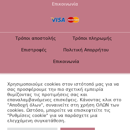
Επικοινωνία
Τρόποι αποστολής
Τρόποι πληρωμής
Επιστροφές
Πολιτική Απορρήτου
Επικοινωνία
Βαπτιστικά Diamanti ©2026
Χρησιμοποιούμε cookies στον ιστότοπό μας για να
σας προσφέρουμε την πιο σχετική εμπειρία
Κατασκευή Ιστοσελίδας
θυμίζοντας τις προτιμήσεις σας και
επαναλαμβανόμενες επισκέψεις. Κάνοντας κλικ στο
"Αποδοχή όλων", συναινείτε στη χρήση ΟΛΩΝ των
cookies. Ωστόσο, μπορείτε να επισκεφτείτε τις
"Ρυθμίσεις cookie" για να παράσχετε μια
ελεγχόμενη συγκατάθεση.