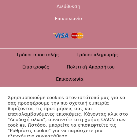
Διεύθυνση
Επικοινωνία
Τρόποι αποστολής
Τρόποι πληρωμής
Επιστροφές
Πολιτική Απορρήτου
Επικοινωνία
Χρησιμοποιούμε cookies στον ιστότοπό μας για να
Βαπτιστικά Diamanti ©2026
σας προσφέρουμε την πιο σχετική εμπειρία
θυμίζοντας τις προτιμήσεις σας και
Κατασκευή Ιστοσελίδας
επαναλαμβανόμενες επισκέψεις. Κάνοντας κλικ στο
"Αποδοχή όλων", συναινείτε στη χρήση ΟΛΩΝ των
cookies. Ωστόσο, μπορείτε να επισκεφτείτε τις
"Ρυθμίσεις cookie" για να παράσχετε μια
ελεγχόμενη συγκατάθεση.