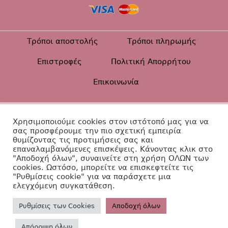
Τρόποι αποστολής
Τρόποι πληρωμής
Επιστροφές
Πολιτική Απορρήτου
Επικοινωνία
Βαπτιστικά Diamanti ©2026
Χρησιμοποιούμε cookies στον ιστότοπό μας για να
σας προσφέρουμε την πιο σχετική εμπειρία
Κατασκευή Ιστοσελίδας
θυμίζοντας τις προτιμήσεις σας και
επαναλαμβανόμενες επισκέψεις. Κάνοντας κλικ στο
"Αποδοχή όλων", συναινείτε στη χρήση ΟΛΩΝ των
cookies. Ωστόσο, μπορείτε να επισκεφτείτε τις
"Ρυθμίσεις cookie" για να παράσχετε μια
ελεγχόμενη συγκατάθεση.
Ρυθμίσεις των Cookies
Aποδοχή όλων
Απόρριψη όλων