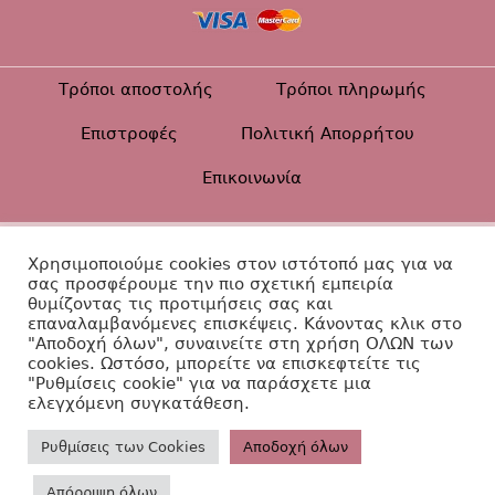
Τρόποι αποστολής
Τρόποι πληρωμής
Επιστροφές
Πολιτική Απορρήτου
Επικοινωνία
Βαπτιστικά Diamanti ©2026
Χρησιμοποιούμε cookies στον ιστότοπό μας για να
σας προσφέρουμε την πιο σχετική εμπειρία
Κατασκευή Ιστοσελίδας
θυμίζοντας τις προτιμήσεις σας και
επαναλαμβανόμενες επισκέψεις. Κάνοντας κλικ στο
"Αποδοχή όλων", συναινείτε στη χρήση ΟΛΩΝ των
cookies. Ωστόσο, μπορείτε να επισκεφτείτε τις
"Ρυθμίσεις cookie" για να παράσχετε μια
ελεγχόμενη συγκατάθεση.
Ρυθμίσεις των Cookies
Aποδοχή όλων
Απόρριψη όλων