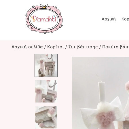
Αρχική
Κορ
Αρχική σελίδα
/
Κορίτσι
/
Σετ βάπτισης
/
Πακέτο βάπ