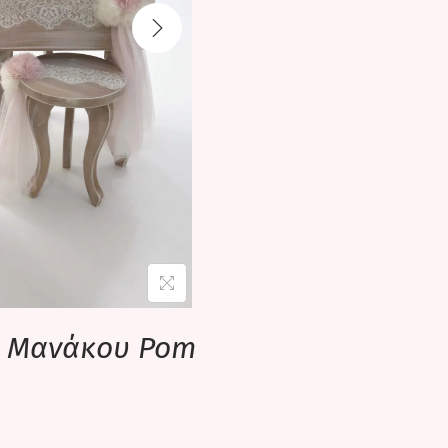
α Μανάκου Pom