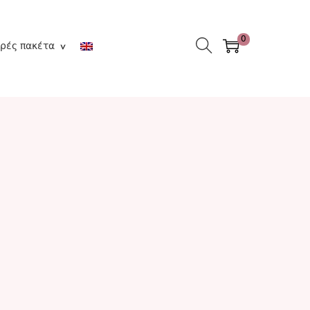
0
ρές πακέτα