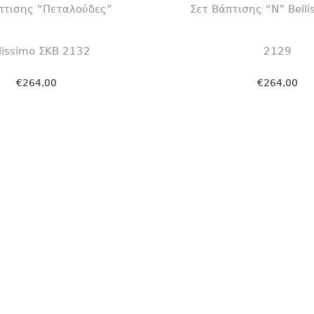
πτισης “Πεταλούδες”
Σετ Βάπτισης “Ν” Belli
lissimo ΣΚΒ 2132
2129
€
264,00
€
264,00
οσθήκη στο καλάθι
Προσθήκη στο κ