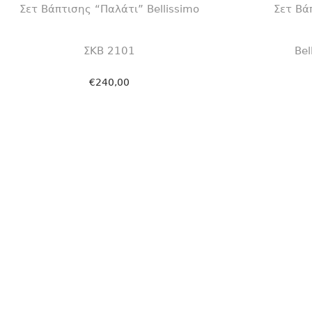
Σετ Βάπτισης “Παλάτι” Bellissimo
Σετ Βά
ΣΚΒ 2101
Bel
€
240,00
Προσθήκη στο καλάθι
Πρ