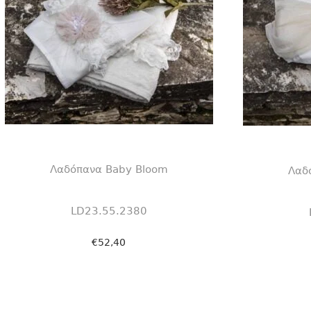
Λαδόπανα Baby Bloom
Λαδ
LD23.55.2380
€
52,40
Προσθήκη στο καλάθι
Πρ