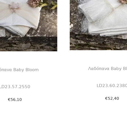
Λαδόπανα Baby B
όπανα Baby Bloom
LD23.60.238
LD23.57.2550
€
52,40
€
56,10
Προσθήκη στο κ
οσθήκη στο καλάθι