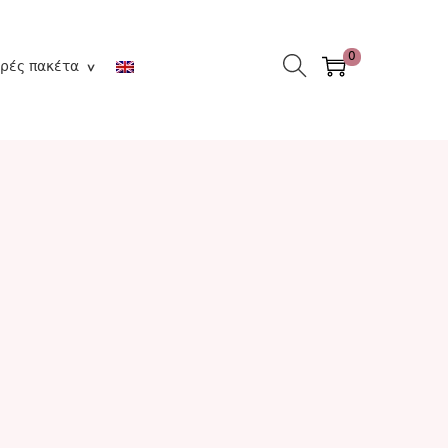
0
ρές πακέτα