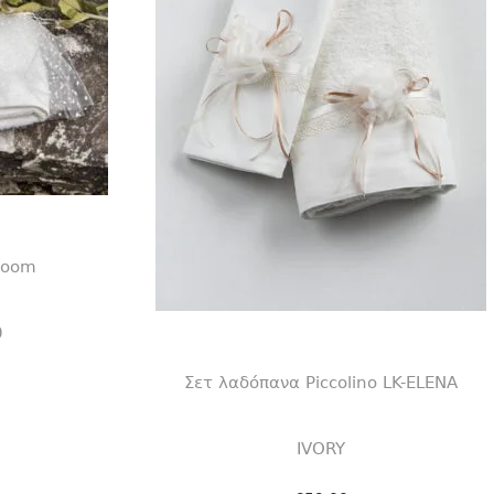
loom
0
Σετ λαδόπανα Piccolino LK-ELENA
αλάθι
IVORY