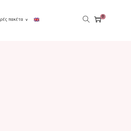
0
ρές πακέτα