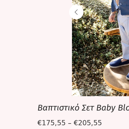
Βαπτιστικό Σετ Βaby Bl
€
175,55
–
€
205,55