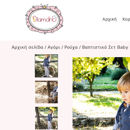
Αρχική
Κορ
Αρχική σελίδα
/
Αγόρι
/
Ρούχα
/
Βαπτιστικό Σετ Βaby